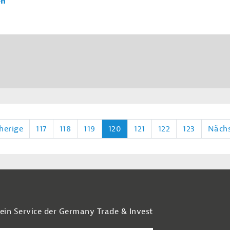
en
herige
117
118
119
120
121
122
123
Näch
 ein Service der Germany Trade & Invest