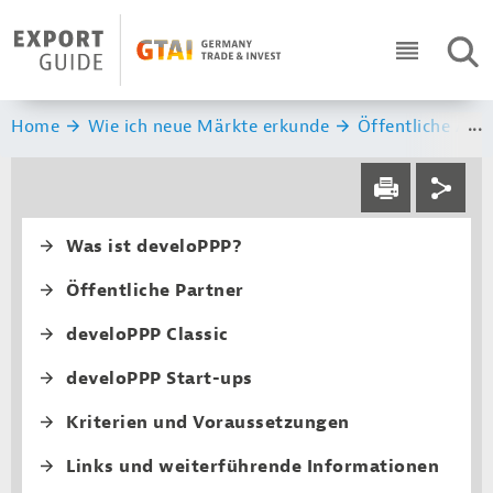
Navigation
Header Logo
SUC
ICON RO
Sie sind hier:
Home
Wie ich neue Märkte erkunde
Öffentliche Auf
Service navi
Social navi
DRUCKEN
Fourth level navi
Was ist develoPPP?
Öffentliche Partner
develoPPP Classic
develoPPP Start-ups
Kriterien und Voraussetzungen
Links und weiterführende Informationen