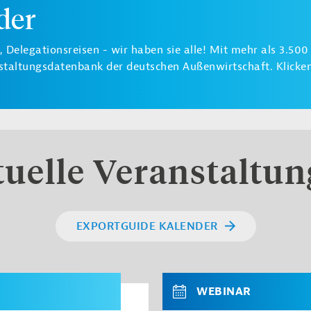
der
Delegationsreisen - wir haben sie alle! Mit mehr als 3.500
staltungsdatenbank der deutschen Außenwirtschaft. Klicken 
uelle Veranstaltu
EXPORTGUIDE KALENDER
WEBINAR