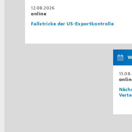
12.08.2026
online
Fallstricke der US-Exportkontrolle
W
13.08
onlin
Nächs
Verte