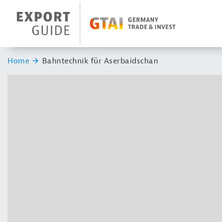
Navigation
Header Logo
Sie sind hier:
Home
Bahntechnik für Aserbaidschan