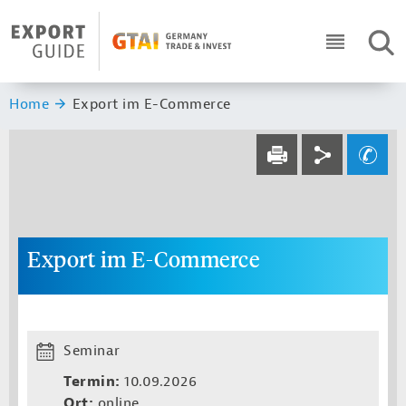
Navigation
Header Logo
SUC
ICON RO
Sie sind hier:
Home
Export im E-Commerce
Service navi
Social navi
Ihre Frage an un
DRUCKEN
Export im E-Commerce
Seminar
Termin:
10.09.2026
Ort:
online