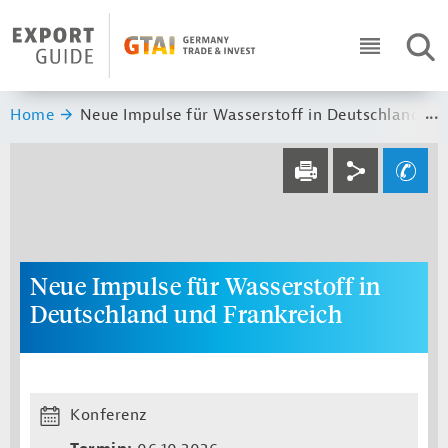
Navigation
Header Logo
SUC
ICON RO
Sie sind hier:
Home
Neue Impulse für Wasserstoff in Deutschland un
Service navi
Social navi
Ihre Frage an un
DRUCKEN
Neue Impulse für Wasserstoff in
Deutschland und Frankreich
Konferenz