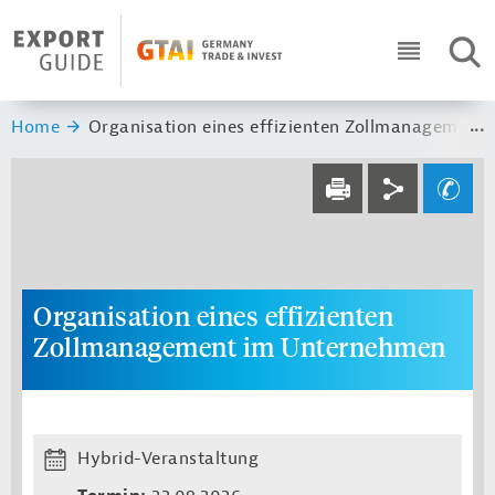
Navigation
Header Logo
SUC
ICON RO
Sie sind hier:
Home
Organisation eines effizienten Zollmanagement
Service navi
Social navi
Ihre Frage an un
DRUCKEN
Organisation eines effizienten
Zollmanagement im Unternehmen
Hybrid-Veranstaltung