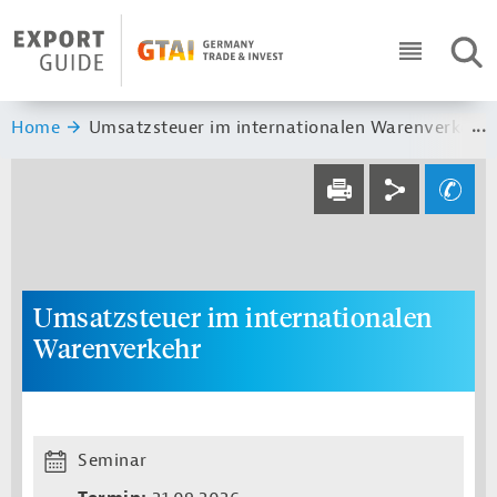
Navigation
Header Logo
SUC
ICON RO
Sie sind hier:
Home
Umsatzsteuer im internationalen Warenverkehr
Service navi
Social navi
Ihre Frage an un
DRUCKEN
Umsatzsteuer im internationalen
Warenverkehr
Seminar