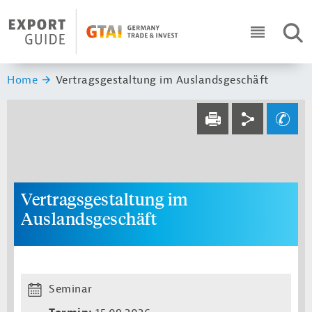
Navigation
Header Logo
SUC
ICON RO
Sie sind hier:
Home
Vertragsgestaltung im Auslandsgeschäft
Service navi
Social navi
Ihre Frage an un
DRUCKEN
Vertragsgestaltung im
Auslandsgeschäft
Seminar