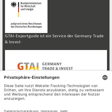
GTAI-Exportguide ist ein Service der Germany Trade
& Invest
Footer Navigation
Inhalt
Cookie-Einstellungen
Datenschutz