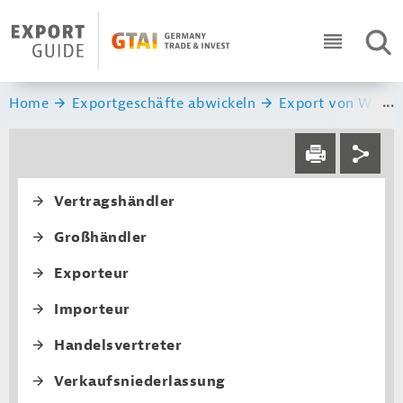
Navigation
Header Logo
SUC
ICON RO
Sie sind hier:
Home
Exportgeschäfte abwickeln
Export von Waren 
Service navi
Social navi
DRUCKEN
Fourth level navi
Vertragshändler
Großhändler
Exporteur
Importeur
Handelsvertreter
Verkaufs­niederlassung