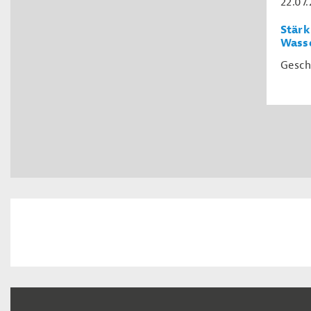
22.07
Stärk
Wass
Gesch