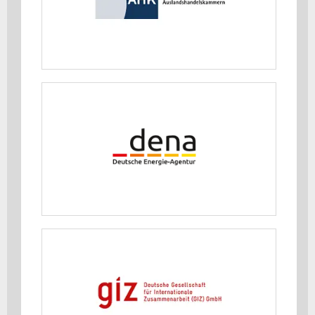
MEHR ERFAHREN
Deutsche Energie-Agentur GmbH
(dena)
MEHR ERFAHREN
Deutsche Gesellschaft für
Internationale Zusammenarbeit
(GIZ) GmbH