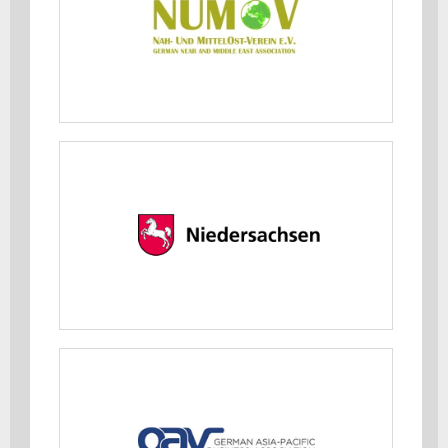
MEHR ERFAHREN
Niedersächsisches Ministerium für
Wirtschaft, Verkehr und Bauen
MEHR ERFAHREN
OAV - German Asia-Pacific Business
Association