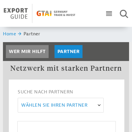
Navigation
Header Logo
SUC
ICON RO
Sie sind hier:
Home
Partner
WER MIR HILFT
PARTNER
Netzwerk mit starken Partnern
SUCHE NACH PARTNERN
WÄHLEN SIE IHREN PARTNER
Afrika-Verein (AV)