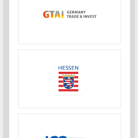
MEHR ERFAHREN
Hessisches Ministerium für
Wirtschaft, Energie, Verkehr und
Wohnen
MEHR ERFAHREN
ICC Germany e.V.