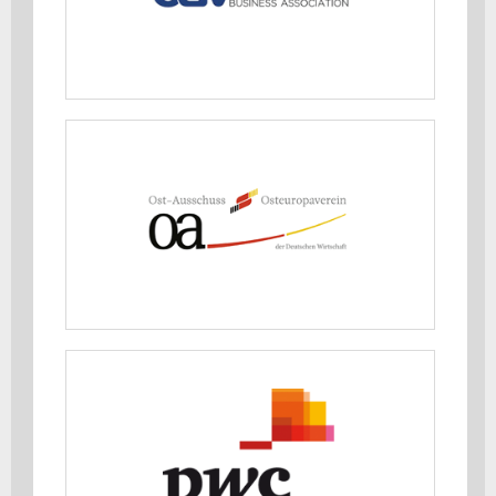
MEHR ERFAHREN
Ost-Ausschuss der Deutschen
Wirtschaft (OA)
MEHR ERFAHREN
PricewaterhouseCoopers GmbH
(PwC)