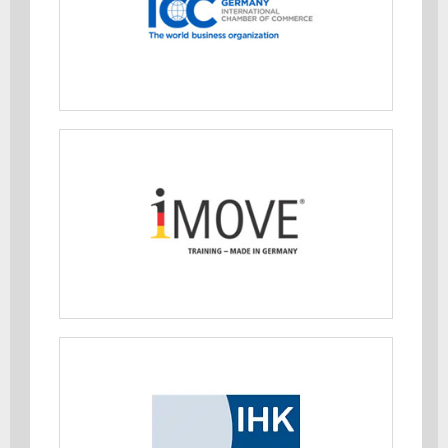
MEHR ERFAHREN
iMOVE Training - Made in Germany
MEHR ERFAHREN
Industrie- und Handelskammern
(IHK)