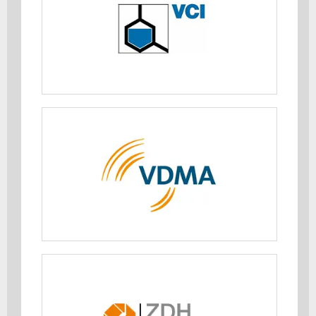
(VCI)
MEHR ERFAHREN
Verband Deutscher Maschinen- und
Anlagenbau e.V. (VDMA)
MEHR ERFAHREN
Zentralverband des Deutschen
Handwerks (ZDH)