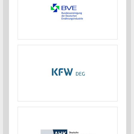
MEHR ERFAHREN
DEG - Deutsche Investitions- und
Entwicklungsgesellschaft mbH
MEHR ERFAHREN
Deutsche Auslandshandelskammern
(AHK)