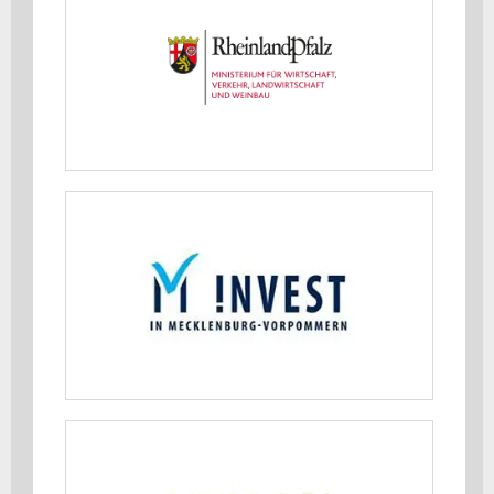
Tourismus, Energie und Klima
Rheinland-Pfalz
MEHR ERFAHREN
Ministerpräsidentin und
Staatskanzlei Mecklenburg-
Vorpommern
MEHR ERFAHREN
Nah- und Mittelost-Verein (NUMOV)