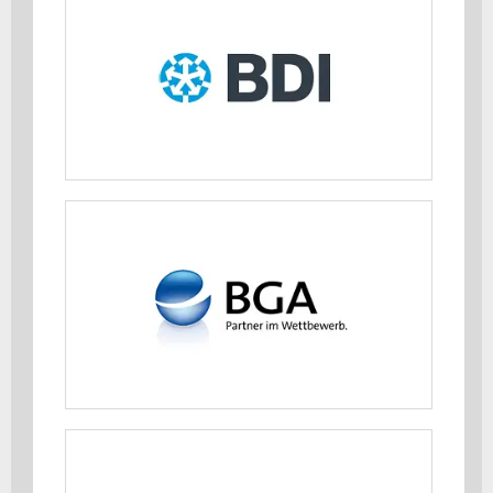
Bundesverband der Deutschen
Industrie (BDI)
MEHR ERFAHREN
Bundesverband Großhandel,
Außenhandel, Dienstleistungen e.V.
(BGA)
MEHR ERFAHREN
Bundesvereinigung der Deutschen
Ernährungsindustrie e.V. (BVE)