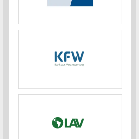
MEHR ERFAHREN
KfW Bankengruppe
MEHR ERFAHREN
Lateinamerika Verein e.V. (LAV)